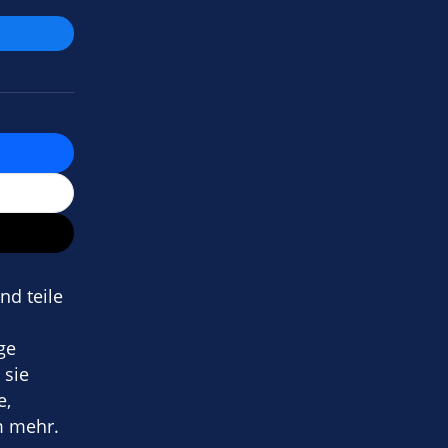
nd teile
ge
 sie
e,
m mehr.