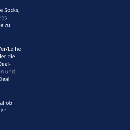
e Socks,
res
e zu
Ver/Leihe
er die
Deal-
en und
Deal
al ob
der