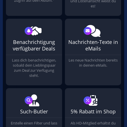
Zugriff auf dein Album.
und Listenansicht weißt du
es!
Benachrichtigung
Nachrichten-Texte in
verfügbarer Deals
eMails
Lass dich benachrichtigen,
Les neue Nachrichten bereits
sobald dein Lieblingspaar
in deinen eMails.
zum Deal zur Verfügung
steht.
Such-Butler
5% Rabatt im Shop
Erstelle einen Filter und lass
Als HD-Mitglied erhältst du