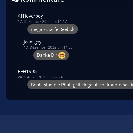
6
1.086
Af1loverboy
17. Dezember 2022 um 11:17
mega scharfe Reebok
jeansgay
17. Dezember 2022 um 11:33
Danke Dir
RFH1995
24. Oktober 2020 um 22:24
Boah, sind die Phatt geil eingelatscht könnte bes