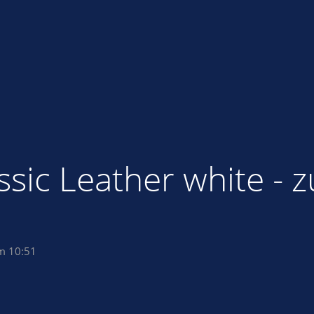
sic Leather white - 
um 10:51