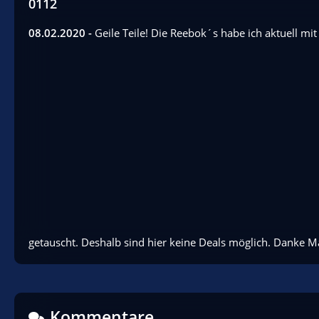
0112
08.02.2020 -
Geile Teile! Die Reebok´s habe ich aktuell mi
Nike
Shox
NZ, EUR
42.5,
Fertig
jeansgay
23.
getauscht. Deshalb sind hier keine Deals möglich. Danke M
Dezember
2022 um
10:35
50
23
Kommentare