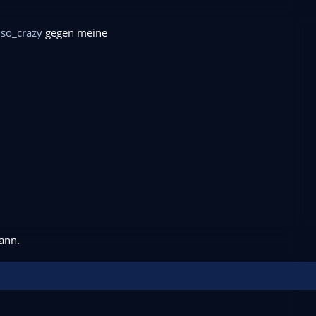
t
so_crazy
gegen meine
ann.