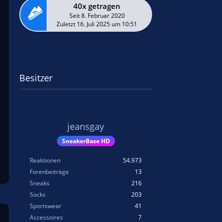
40x getragen
Seit 8. Februar 2020
Zuletzt
16. Juli 2025 um 10:51
Besitzer
jeansgay
SneakerBase HD
Reaktionen
54.973
Forenbeiträge
13
Sneaks
216
Socks
203
Sportswear
41
Accessoires
7